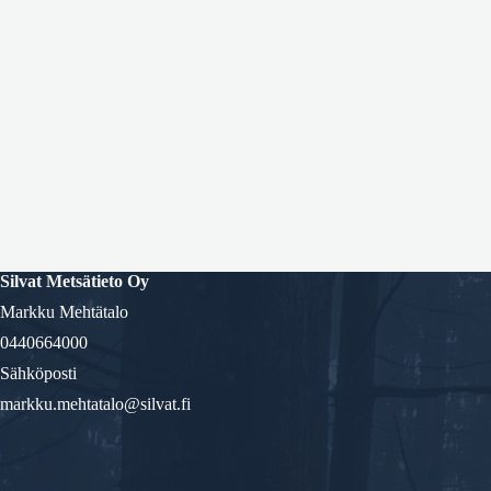
Silvat Metsätieto
Oy
Markku Mehtätalo
0440664000
Sähköposti
markku.mehtatalo@silvat.fi