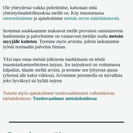
Ole yhteydessä vaikka puhelimitse, katsotaan mitä
yhteistyömahdollisuuksia meillä on. Käy tutustumassa
menetelmiimme
ja ajatuksiimme
metsän arvon määrittämisestä
.
Isoimmat asiakkaamme maksavat meille provision onnistuneesta
hankinnasta ja palvelumme on vastaavasti meidän osalta
metsän
myyjälle kuluton
. Teemme myös arvioita, jolloin laskutamme
työstä normaalin palvelun hinnan.
Yksi tapa ostaa metsää julkisesta markkinasta on tehdä
maastotarkastusehtoinen tarjous. Jos tarjouksesi on voittamassa
kilpailun, tilaatte meiltä arvion, ja teemme sen lyhyessä ajassa
(yleensä alle kaksi viikkoa). Arviomme perusteella on turvallista
joko hyväksyä tai hylätä tarjous
Tutustu myös ajatuksiimme tuottovaatimusten vaikutuksesta
metsänhoitoon:
Tuottovaatimus metsänhoidossa