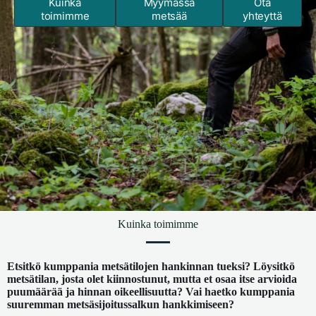
Kuinka
Myymässä
Ota
toimimme
metsää
yhteyttä
Kuinka toimimme
Etsitkö kumppania metsätilojen hankinnan tueksi? Löysitkö
metsätilan, josta olet kiinnostunut, mutta et osaa itse arvioida
puumäärää ja hinnan oikeellisuutta? Vai haetko kumppania
suuremman metsäsijoitussalkun hankkimiseen?